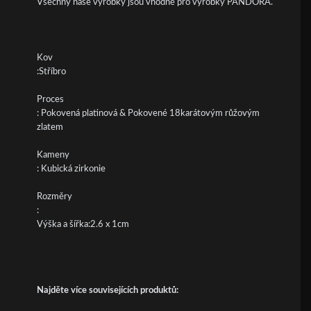
Všechny naše výrobky jsou vhodné pro výrobky PANDORA.
Kov
:Stříbro
Proces
: Pokovená platinová & Pokovené 18karátovým růžovým
zlatem
Kameny
: Kubická zirkonie
Rozměry
:
Výška a šířka:2.6 x 1cm
Najděte více souvisejících produktů: