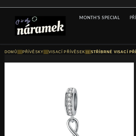
MONTH'S SPECIAL
PŘ
DOMŮ
::
PŘÍVĚSKY
::
VISACÍ PŘÍVĚSEK
::
STŘÍBRNÉ VISACÍ PŘ