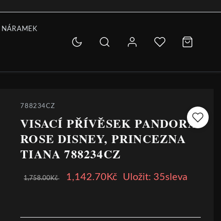
 NÁRAMEK
788234CZ
VISACÍ PŘÍVĚSEK PANDORA
ROSE DISNEY, PRINCEZNA
TIANA 788234CZ
1,142.70Kč
Uložit: 35sleva
1,758.00Kč