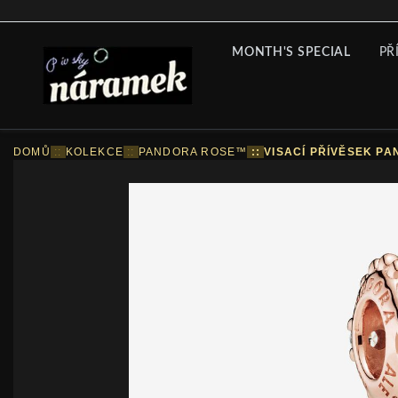
MONTH'S SPECIAL
PŘ
DOMŮ
::
KOLEKCE
::
PANDORA ROSE™
::
VISACÍ PŘÍVĚSEK PA