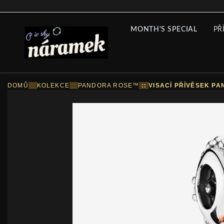
MONTH'S SPECIAL
PŘ
DOMŮ
::
KOLEKCE
::
PANDORA ROSE™
::
VISACÍ PŘÍVĚSEK PA