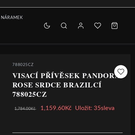
 NÁRAMEK
788025CZ
VISACÍ PŘÍVĚSEK PANDORA
ROSE SRDCE BRAZILCÍ
788025CZ
1,159.60Kč
Uložit: 35sleva
1,784.00Kč