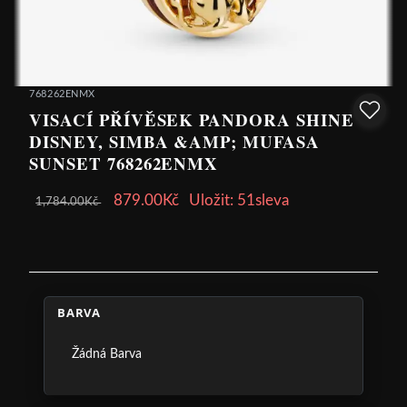
768262ENMX
VISACÍ PŘÍVĚSEK PANDORA SHINE
DISNEY, SIMBA &AMP; MUFASA
SUNSET 768262ENMX
879.00Kč
Uložit: 51sleva
1,784.00Kč
BARVA
Žádná Barva