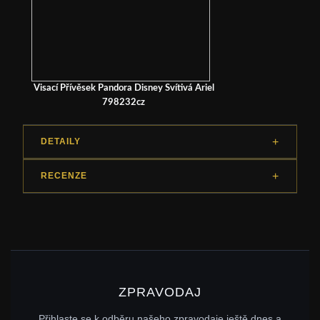
Visací Přívěsek Pandora Disney Svítivá Ariel
798232cz
DETAILY
RECENZE
ZPRAVODAJ
Přihlaste se k odběru našeho zpravodaje ještě dnes a