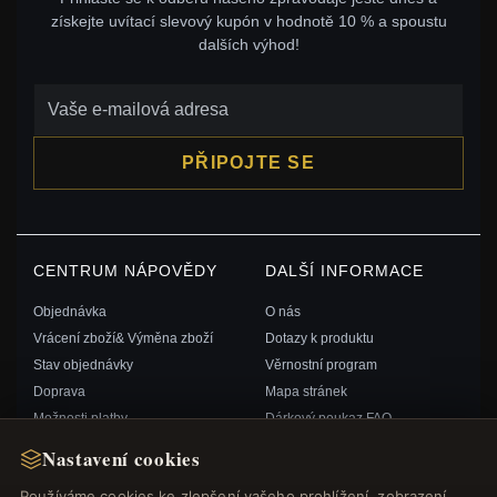
získejte uvítací slevový kupón v hodnotě 10 % a spoustu
dalších výhod!
PŘIPOJTE SE
CENTRUM NÁPOVĚDY
DALŠÍ INFORMACE
Objednávka
O nás
Vrácení zboží& Výměna zboží
Dotazy k produktu
Stav objednávky
Věrnostní program
Doprava
Mapa stránek
Možnosti platby
Dárkový poukaz FAQ
Můj účet& Odměny
Slevové kupóny
Nastavení cookies
Kontaktujte nás
Odhlášení z odběru zpravodaje
Používáme cookies ke zlepšení vašeho prohlížení, zobrazení