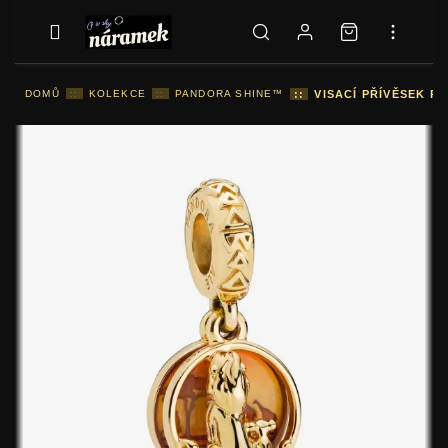
DOMŮ
::
KOLEKCE
::
PANDORA SHINE™
::
VISACÍ PŘÍVĚSEK P