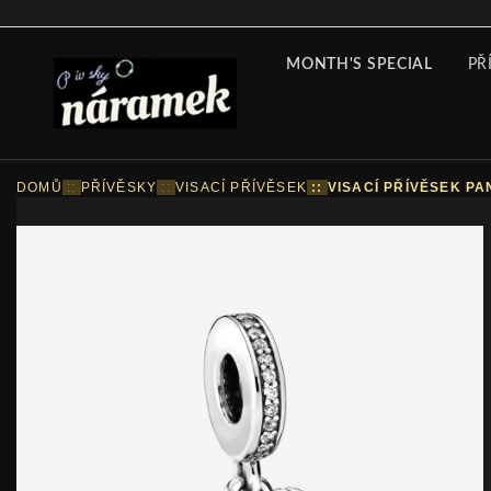
MONTH'S SPECIAL
PŘ
DOMŮ
::
PŘÍVĚSKY
::
VISACÍ PŘÍVĚSEK
::
VISACÍ PŘÍVĚSEK P