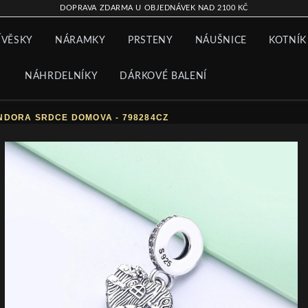
DOPRAVA ZDARMA U OBJEDNÁVEK NAD 2100 KČ
ÍVĚSKY
NÁRAMKY
PRSTENY
NÁUŠNICE
KOTNÍK
NÁHRDELNÍKY
DÁRKOVÉ BALENÍ
ANDORA SRDCE DOMOVA - 798284CZ