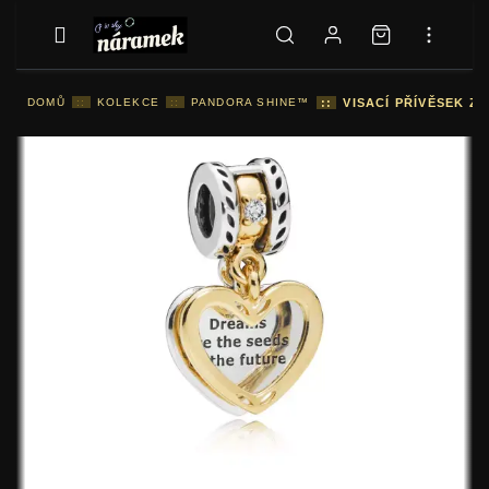
DOMŮ
::
KOLEKCE
::
PANDORA SHINE™
::
VISACÍ PŘÍVĚSEK Z