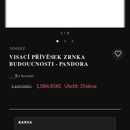
1
/ 3
767623CZ
VISACÍ PŘÍVĚSEK ZRNKA
BUDOUCNOSTI - PANDORA
5
(1 Recenze)
1,084.85Kč
Uložit: 35sleva
1,669.00Kč
BARVA