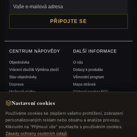
PŘIPOJTE SE
CENTRUM NÁPOVĚDY
DALŠÍ INFORMACE
Objednávka
O nás
Vrácení zboží& Výměna zboží
Dotazy k produktu
Stav objednávky
Věrnostní program
Doprava
Mapa stránek
Možnosti platby
Dárkový poukaz FAQ
Můj účet& Odměny
Slevové kupóny
Nastavení cookies
Kontaktujte nás
Odhlášení z odběru zpravodaje
Používáme cookies ke zlepšení vašeho prohlížení, zobrazení
personalizovaných reklam nebo obsahu a analýze provozu.
RYCHLÉ ODKAZY
SLEDUJTE NÁS
Kliknutím na "Přijmout vše" souhlasíte s používáním cookies.
Zásady ochrany osobních údajů
Nové produkty