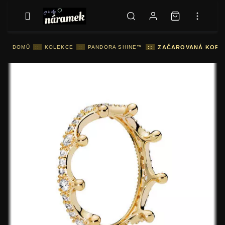
DOMŮ
::
KOLEKCE
::
PANDORA SHINE™
::
ZAČAROVANÁ KORUNA