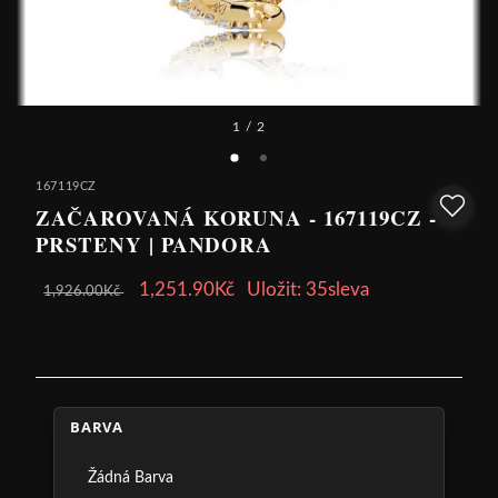
1
/ 2
167119CZ
ZAČAROVANÁ KORUNA - 167119CZ -
PRSTENY | PANDORA
1,251.90Kč
Uložit: 35sleva
1,926.00Kč
BARVA
Žádná Barva