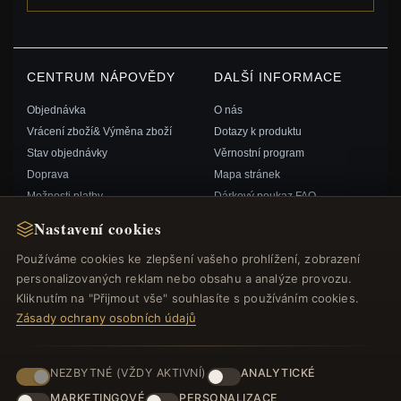
CENTRUM NÁPOVĚDY
DALŠÍ INFORMACE
Objednávka
O nás
Vrácení zboží& Výměna zboží
Dotazy k produktu
Stav objednávky
Věrnostní program
Doprava
Mapa stránek
Možnosti platby
Dárkový poukaz FAQ
Můj účet& Odměny
Slevové kupóny
Nastavení cookies
Kontaktujte nás
Odhlášení z odběru zpravodaje
Používáme cookies ke zlepšení vašeho prohlížení, zobrazení
personalizovaných reklam nebo obsahu a analýze provozu.
RYCHLÉ ODKAZY
SLEDUJTE NÁS
Kliknutím na "Přijmout vše" souhlasíte s používáním cookies.
Zásady ochrany osobních údajů
Nové produkty
Speciální nabídky
ZPŮSOBY PLATBY
Blog
NEZBYTNÉ (VŽDY AKTIVNÍ)
ANALYTICKÉ
Recenze
MARKETINGOVÉ
PERSONALIZACE