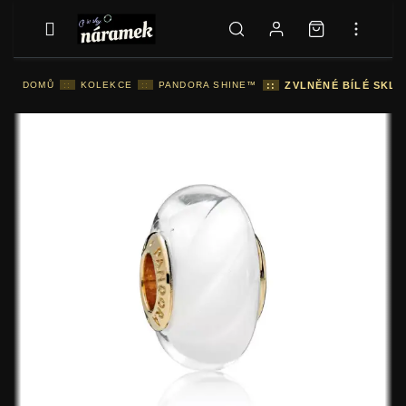
DOMŮ
::
KOLEKCE
::
PANDORA SHINE™
::
ZVLNĚNÉ BÍLÉ SKLO 