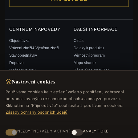
CENTRUM NÁPOVĚDY
DALŠÍ INFORMACE
Objednávka
O nás
Vrácení zboží& Výměna zboží
Dotazy k produktu
Stav objednávky
Věrnostní program
Doprava
Mapa stránek
Možnosti platby
Dárkový poukaz FAQ
Můj účet& Odměny
Slevové kupóny
Nastavení cookies
Kontaktujte nás
Odhlášení z odběru zpravodaje
Používáme cookies ke zlepšení vašeho prohlížení, zobrazení
personalizovaných reklam nebo obsahu a analýze provozu.
RYCHLÉ ODKAZY
SLEDUJTE NÁS
Kliknutím na "Přijmout vše" souhlasíte s používáním cookies.
Zásady ochrany osobních údajů
Nové produkty
Speciální nabídky
ZPŮSOBY PLATBY
Blog
NEZBYTNÉ (VŽDY AKTIVNÍ)
ANALYTICKÉ
Recenze