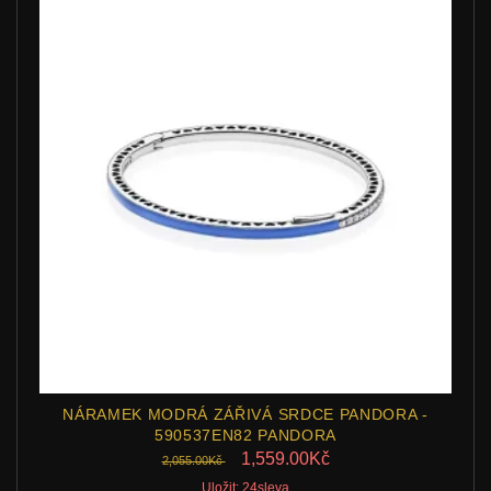
NÁRAMEK MODRÁ ZÁŘIVÁ SRDCE PANDORA -
590537EN82 PANDORA
1,559.00Kč
2,055.00Kč
Uložit: 24sleva