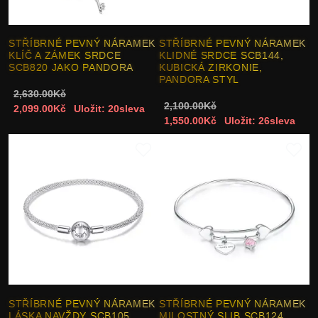
STŘÍBRNÉ PEVNÝ NÁRAMEK
STŘÍBRNÉ PEVNÝ NÁRAMEK
KLÍČ A ZÁMEK SRDCE
KLIDNÉ SRDCE SCB144,
SCB820 JAKO PANDORA
KUBICKÁ ZIRKONIE,
PANDORA STYL
2,630.00Kč
2,100.00Kč
2,099.00Kč
Uložit: 20sleva
1,550.00Kč
Uložit: 26sleva
STŘÍBRNÉ PEVNÝ NÁRAMEK
STŘÍBRNÉ PEVNÝ NÁRAMEK
LÁSKA NAVŽDY SCB105
MILOSTNÝ SLIB SCB124,