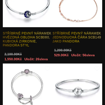
STŘÍBRNÉ PEVNÝ NÁRAMEK
STŘÍBRNÉ PEVNÝ NÁRAMEK
HVĚZDNÁ OBLOHA SCB080,
JEDNODUCHÁ ČÁRA SCB149
KUBICKÁ ZIRKONIE,
JAKO PANDORA
PANDORA STYL
1,200.00Kč
2,100.00Kč
529.00Kč
Uložit: 56sleva
1,550.00Kč
Uložit: 26sleva