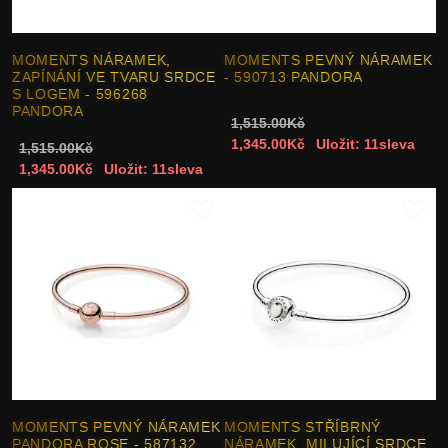
MOMENTS NÁRAMEK,
MOMENTS PEVNÝ NÁRAMEK
ZAPÍNÁNÍ VE TVARU SRDCE
- 590713 PANDORA
S LOGEM - 596268
PANDORA
1,515.00Kč
1,345.00Kč
Uložit: 11sleva
1,515.00Kč
1,345.00Kč
Uložit: 11sleva
MOMENTS PEVNÝ NÁRAMEK
MOMENTS STŘÍBRNÝ
PANDORA ROSE - 587132
NÁRAMEK, MILUJÍCÍ SRDCE