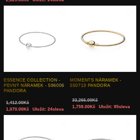
ESSENCE COLLECTION -
MOMENTS NÁRAMEK -
PEVNÝ NÁRAMEK - 596006
550713 PANDORA
PANDORA
33,266.00Kč
1,412.00Kč
1,759.00Kč
Uložit: 95sleva
1,070.00Kč
Uložit: 24sleva