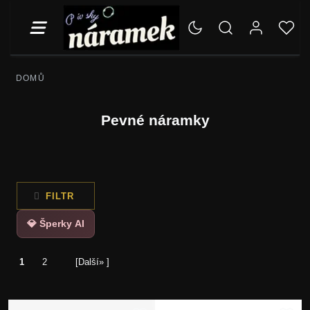
DOMŮ
Pevné náramky
FILTR
💎 Šperky AI
1
2
[Další» ]