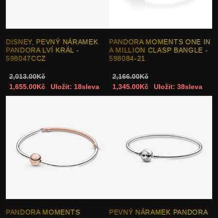
DISNEY, PEVNÝ NÁRAMEK
PANDORA MOMENTS ONE IN
PANDORA LVÍ KRÁL -
A MILLION CLASP BANGLE -
598047CCZ
598084-21
2,013.00Kč
2,166.00Kč
1,655.00Kč
Uložit: 18sleva
1,345.00Kč
Uložit: 38sleva
PANDORA MOMENTS
PEVNÝ NÁRAMEK PANDORA