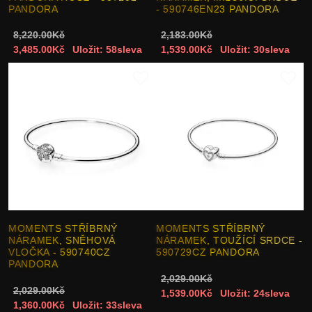
PANDORA
- 590746EN23 PANDORA
8,220.00Kč
2,183.00Kč
3,485.00Kč
Uložit: 58sleva
1,539.00Kč
Uložit: 30sleva
MOMENTS STŘÍBRNÝ
MOMENTS STŘÍBRNÝ
NÁRAMEK, SNĚHOVÁ
NÁRAMEK, TOUŽÍCÍ SRDCE -
VLOČKA - 590740CZ
590729CZ PANDORA
PANDORA
2,029.00Kč
2,029.00Kč
1,539.00Kč
Uložit: 24sleva
1,360.00Kč
Uložit: 33sleva