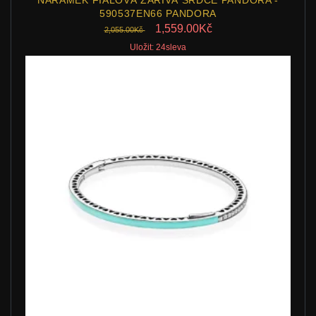
NÁRAMEK FIALOVÁ ZÁŘIVÁ SRDCE PANDORA -
590537EN66 PANDORA
1,559.00Kč
2,055.00Kč
Uložit: 24sleva