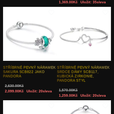
1,369.00Kč
Uložit: 35sleva
STŘÍBRNÉ PEVNÝ NÁRAMEK
STŘÍBRNÉ PEVNÝ NÁRAMEK
SAKURA SCB822 JAKO
SRDCE DÁMY SCB117,
PANDORA
KUBICKÁ ZIRKONIE,
PANDORA STYL
2,630.00Kč
1,570.00Kč
2,099.00Kč
Uložit: 20sleva
1,259.00Kč
Uložit: 20sleva