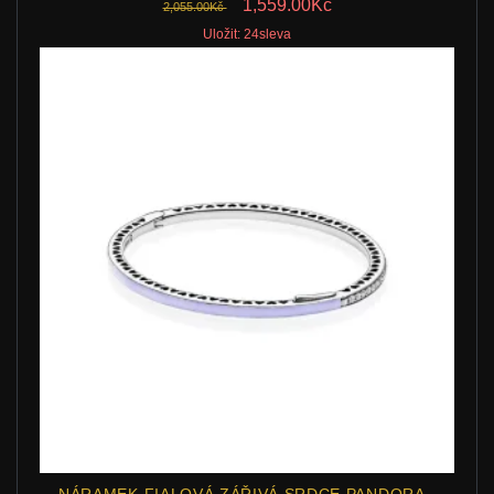
1,559.00Kč
2,055.00Kč
Uložit: 24sleva