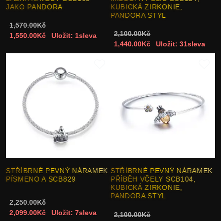
JAKO PANDORA
KUBICKÁ ZIRKONIE,
PANDORA STYL
1,570.00Kč
2,100.00Kč
1,550.00Kč
Uložit: 1sleva
1,440.00Kč
Uložit: 31sleva
STŘÍBRNÉ PEVNÝ NÁRAMEK
STŘÍBRNÉ PEVNÝ NÁRAMEK
PÍSMENO A SCB829
PŘÍBĚH VČELY SCB104,
KUBICKÁ ZIRKONIE,
PANDORA STYL
2,250.00Kč
2,099.00Kč
Uložit: 7sleva
2,100.00Kč