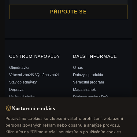
PŘIPOJTE SE
CENTRUM NÁPOVĚDY
DALŠÍ INFORMACE
Objednávka
O nás
Vrácení zboží& Výměna zboží
Dotazy k produktu
Stav objednávky
Věrnostní program
Doprava
Mapa stránek
Možnosti platby
Dárkový poukaz FAQ
Můj účet& Odměny
Slevové kupóny
Nastavení cookies
Kontaktujte nás
Odhlášení z odběru zpravodaje
Používáme cookies ke zlepšení vašeho prohlížení, zobrazení
personalizovaných reklam nebo obsahu a analýze provozu.
RYCHLÉ ODKAZY
SLEDUJTE NÁS
Kliknutím na "Přijmout vše" souhlasíte s používáním cookies.