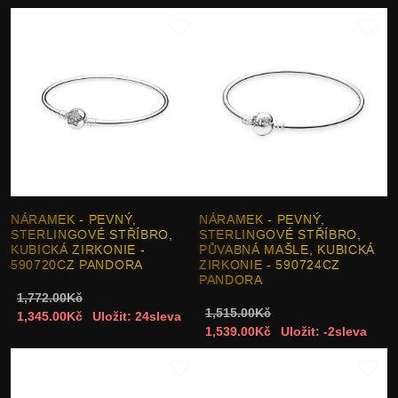
NÁRAMEK - PEVNÝ,
NÁRAMEK - PEVNÝ,
STERLINGOVÉ STŘÍBRO,
STERLINGOVÉ STŘÍBRO,
KUBICKÁ ZIRKONIE -
PŮVABNÁ MAŠLE, KUBICKÁ
590720CZ PANDORA
ZIRKONIE - 590724CZ
PANDORA
1,772.00Kč
1,515.00Kč
1,345.00Kč
Uložit: 24sleva
1,539.00Kč
Uložit: -2sleva