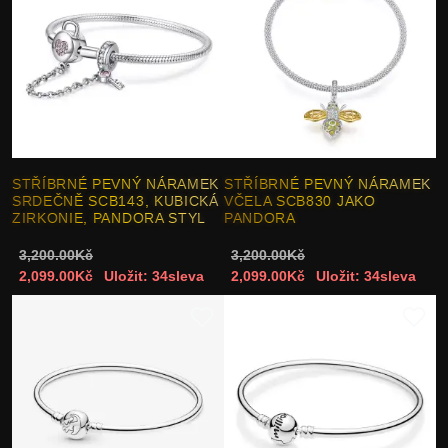
STŘÍBRNÉ PEVNÝ NÁRAMEK
STŘÍBRNÉ PEVNÝ NÁRAMEK
SRDEČNĚ SCB143, KUBICKÁ
VČELA SCB830 JAKO
ZIRKONIE, PANDORA STYL
PANDORA
3,200.00Kč
3,200.00Kč
2,099.00Kč
Uložit: 34sleva
2,099.00Kč
Uložit: 34sleva