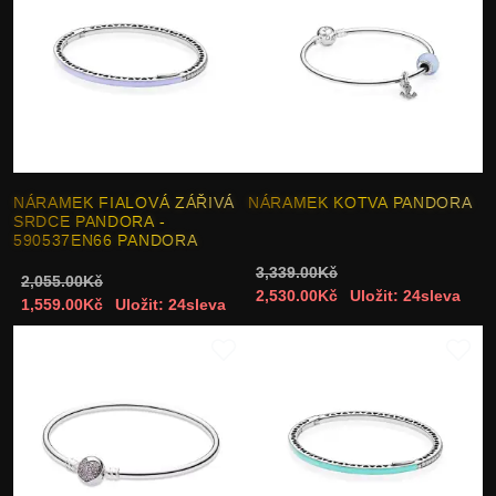
NÁRAMEK FIALOVÁ ZÁŘIVÁ
NÁRAMEK KOTVA PANDORA
SRDCE PANDORA -
590537EN66 PANDORA
3,339.00Kč
2,055.00Kč
2,530.00Kč
Uložit: 24sleva
1,559.00Kč
Uložit: 24sleva