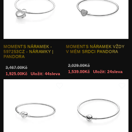
MOMENTS NÁRAMEK -
MOMENTS NÁRAMEK VŽDY
597253CZ - NÁRAMKY |
V MÉM SRDCI PANDORA
PANDORA
2,029.00Kč
3,467.00Kč
1,539.00Kč
Uložit: 24sleva
1,925.00Kč
Uložit: 44sleva