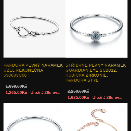
PANDORA PEVNÝ NÁRAMEK
STŘÍBRNÉ PEVNÝ NÁRAMEK
UZEL NEKONEČNA
GUARDIAN EYE SCB012,
598893C00
KUBICKÁ ZIRKONIE,
PANDORA STYL
1,699.00Kč
2,250.00Kč
1,265.00Kč
Uložit: 26sleva
1,625.00Kč
Uložit: 28sleva