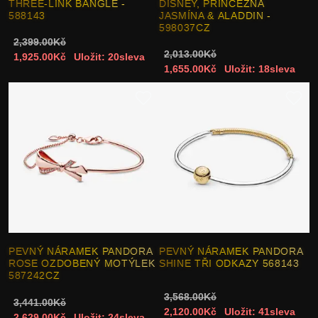
THREE-LINK BANGLE -
DISNEY, PRINCEZNA
588143
JASMÍNA & ALADDIN -
598037CZ
2,399.00Kč
2,013.00Kč
1,925.00Kč
Uložit: 20sleva
1,655.00Kč
Uložit: 18sleva
PEVNÝ NÁRAMEK PANDORA
PEVNÝ NÁRAMEK PANDORA
ROSE OZDOBENÝ MOTÝLEK
SHINE TŘI ODKAZY 568143
587242CZ
3,568.00Kč
3,441.00Kč
2,120.00Kč
Uložit: 41sleva
2,629.00Kč
Uložit: 24sleva