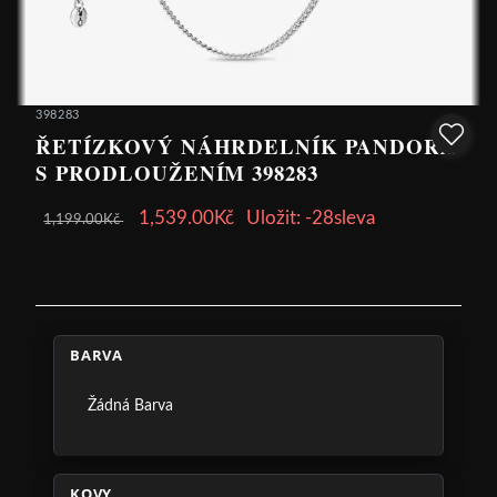
398283
ŘETÍZKOVÝ NÁHRDELNÍK PANDORA
S PRODLOUŽENÍM 398283
1,539.00Kč
Uložit: -28sleva
1,199.00Kč
BARVA
Žádná Barva
KOVY