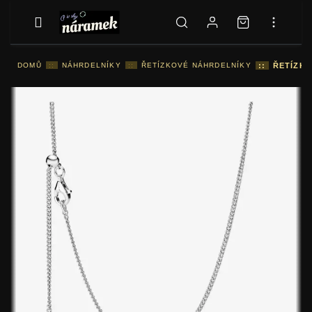
DOMŮ
::
NÁHRDELNÍKY
::
ŘETÍZKOVÉ NÁHRDELNÍKY
::
ŘETÍZKO