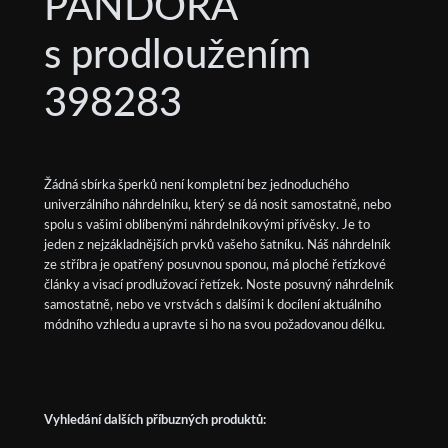
PANDORA
s prodloužením
398283
Žádná sbírka šperků není kompletní bez jednoduchého
univerzálního náhrdelníku, který se dá nosit samostatně, nebo
spolu s vašimi oblíbenými náhrdelníkovými přívěsky. Je to
jeden z nejzákladnějších prvků vašeho šatníku. Náš náhrdelník
ze stříbra je opatřený posuvnou sponou, má ploché řetízkové
články a visací prodlužovací řetízek. Noste posuvný náhrdelník
samostatně, nebo ve vrstvách s dalšími k docílení aktuálního
módního vzhledu a upravte si ho na svou požadovanou délku.
Vyhledání dalších příbuzných produktů: