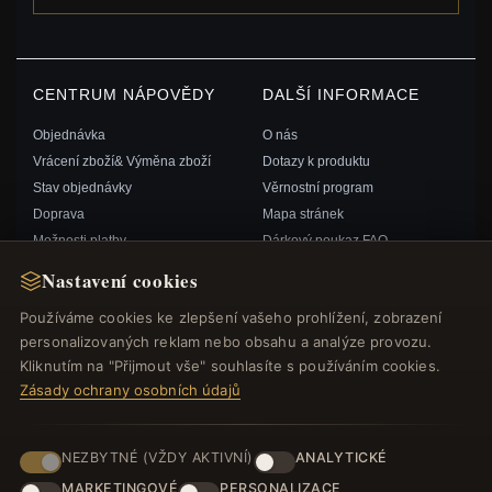
CENTRUM NÁPOVĚDY
DALŠÍ INFORMACE
Objednávka
O nás
Vrácení zboží& Výměna zboží
Dotazy k produktu
Stav objednávky
Věrnostní program
Doprava
Mapa stránek
Možnosti platby
Dárkový poukaz FAQ
Můj účet& Odměny
Slevové kupóny
Nastavení cookies
Kontaktujte nás
Odhlášení z odběru zpravodaje
Používáme cookies ke zlepšení vašeho prohlížení, zobrazení
personalizovaných reklam nebo obsahu a analýze provozu.
RYCHLÉ ODKAZY
SLEDUJTE NÁS
Kliknutím na "Přijmout vše" souhlasíte s používáním cookies.
Zásady ochrany osobních údajů
Nové produkty
Speciální nabídky
ZPŮSOBY PLATBY
Blog
NEZBYTNÉ (VŽDY AKTIVNÍ)
ANALYTICKÉ
Recenze
MARKETINGOVÉ
PERSONALIZACE