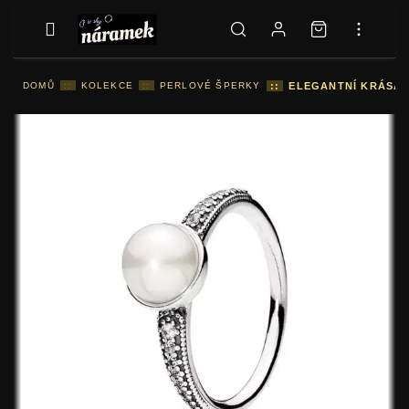
DOMŮ
::
KOLEKCE
::
PERLOVÉ ŠPERKY
::
ELEGANTNÍ KRÁSA 