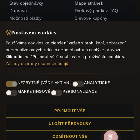
Stav objednávky
Mapa stránek
Doprava
Dárkový poukaz FAQ
Možnosti platby
Slevové kupóny
Můj účet& Odměny
Odhlášení z odběru
Nastavení cookies
zpravodaje
Kontaktujte nás
Používáme cookies ke zlepšení vašeho prohlížení, zobrazení
personalizovaných reklam nebo obsahu a analýze provozu.
RYCHLÉ ODKAZY
SLEDUJTE NÁS
Kliknutím na "Přijmout vše" souhlasíte s používáním cookies.
Zásady ochrany osobních údajů
Nové produkty
Speciální nabídky
ZPŮSOBY PLATBY
Blog
NEZBYTNÉ (VŽDY AKTIVNÍ)
ANALYTICKÉ
Recenze
MARKETINGOVÉ
PERSONALIZACE
Přihlásit se
PŘIJMOUT VŠE
ULOŽIT PŘEDVOLBY
💬
ODMÍTNOUT VŠE
© 2012–2026
Náramek.com
. Všechna práva vyhrazena.