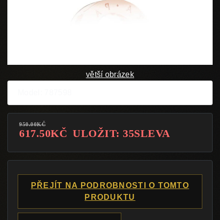
větší obrázek
Model: 787598
950.00KČ
617.50KČ
ULOŽIT: 35SLEVA
PŘEJÍT NA PODROBNOSTI O TOMTO
PRODUKTU