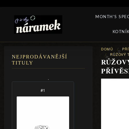
MONTH'S SPEC
KOTNÍ
DOMŮ
PŘ
::
RŮŽOVÝ T
::
NEJPRODÁVANĚJŠÍ
RŮŽOVÝ
TITULY
PŘÍVĚS
.
#1
#2