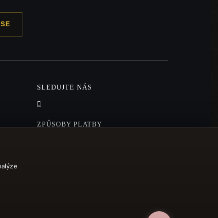
 SE
SLEDUJTE NÁS
ZPŮSOBY PLATBY
nalýze