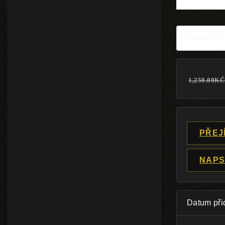
Model: 7
1,258.00K
PŘEJ
NAPS
Datum při