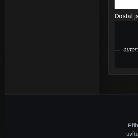
Dostal 
autor
Při
uvít