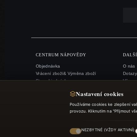
CENTRUM NÁPOVĚDY
DALŠ
Objednávka
O nás
Vrácení zboží& Výměna zboží
Dotazy
Stav objednávky
Věrnos
Doprava
Mapa s
Nastavení cookies
Možnosti platby
Dárko
Můj účet& Odměny
Slevov
Používáme cookies ke zlepšení va
Kontaktujte nás
Odhláš
provozu. Kliknutím na "Přijmout v
NEZBYTNÉ (VŽDY AKTIVNÍ)