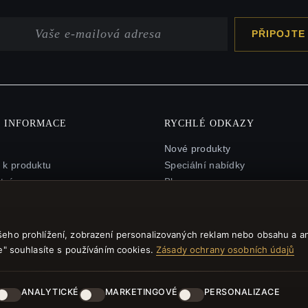
PŘIPOJTE
Í INFORMACE
RYCHLÉ ODKAZY
Nové produkty
 k produktu
Speciální nabídky
tní program
Blog
tránek
Recenze
vý poukaz FAQ
Přihlásit se
é kupóny
šeho prohlížení, zobrazení personalizovaných reklam nebo obsahu a a
ení z odběru zpravodaje
še" souhlasíte s používáním cookies.
Zásady ochrany osobních údajů
ANALYTICKÉ
MARKETINGOVÉ
PERSONALIZACE