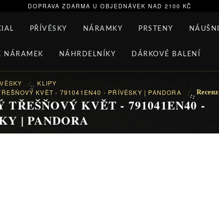
DOPRAVA ZDARMA U OBJEDNÁVEK NAD 2100 KČ
IAL
PŘÍVĚSKY
NÁRAMKY
PRSTENY
NÁUŠN
K NÁRAMEK
NÁHRDELNÍKY
DÁRKOVÉ BALENÍ
ÍVĚSKY
KLIPY
::
ŘEŠŇOVÝ KVĚT - 791041EN40 - PŘÍVĚSKY | PANDORA
Recenz
::
 TŘEŠŇOVÝ KVĚT - 791041EN40 -
KY | PANDORA