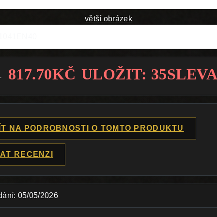
větší obrázek
91041EN40
817.70KČ
ULOŽIT: 35SLEV
Č
ÍT NA PODROBNOSTI O TOMTO PRODUKTU
AT RECENZI
dání: 05/05/2026