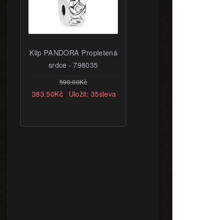
Klip PANDORA Propletená
Galaxie - 791994CZ -
srdce - 798035
Přívěsky | PANDORA
590.00Kč
744.00Kč
383.50Kč
Uložit: 35sleva
502.00Kč
Uložit: 33sleva