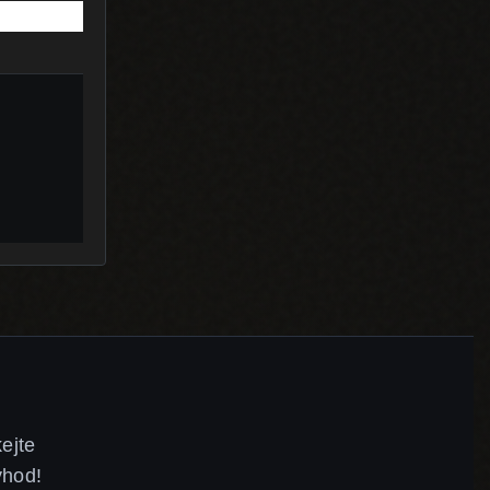
ejte
ýhod!