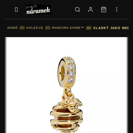
DOMŮ
::
KOLEKCE
::
PANDORA SHINE™
::
SLADKÝ JAKO MED -