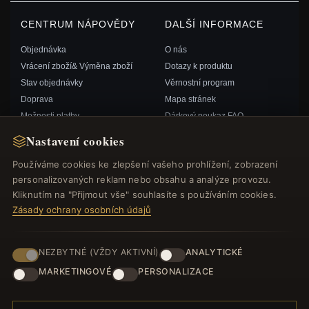
CENTRUM NÁPOVĚDY
DALŠÍ INFORMACE
Objednávka
O nás
Vrácení zboží& Výměna zboží
Dotazy k produktu
Stav objednávky
Věrnostní program
Doprava
Mapa stránek
Možnosti platby
Dárkový poukaz FAQ
Můj účet& Odměny
Slevové kupóny
Nastavení cookies
Kontaktujte nás
Odhlášení z odběru zpravodaje
Používáme cookies ke zlepšení vašeho prohlížení, zobrazení
personalizovaných reklam nebo obsahu a analýze provozu.
RYCHLÉ ODKAZY
SLEDUJTE NÁS
Kliknutím na "Přijmout vše" souhlasíte s používáním cookies.
Zásady ochrany osobních údajů
Nové produkty
Speciální nabídky
ZPŮSOBY PLATBY
Blog
NEZBYTNÉ (VŽDY AKTIVNÍ)
ANALYTICKÉ
Recenze
MARKETINGOVÉ
PERSONALIZACE
Přihlásit se