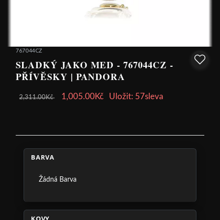
767044CZ
SLADKÝ JAKO MED - 767044CZ -
PŘÍVĚSKY | PANDORA
1,005.00Kč
Uložit: 57sleva
2,311.00Kč
BARVA
Žádná Barva
KOVY