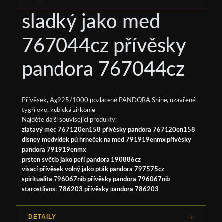
sladký jako med
767044cz přívěsky
pandora 767044cz
Přívěsek, Ag925/1000 pozlacené PANDORA Shine, uzavřené
tygří oko, kubická zirkonie
Najděte další související produkty:
zlatavý med 767120en158 přívěsky pandora 767120en158
disney medvídek pú hrneček na med 791919enmx přívěsky
pandora 791919enmx
prsten světlo jako peří pandora 190886cz
visací přívěsek volný jako pták pandora 797575cz
spiritualita 796067nib přívěsky pandora 796067nib
starostlivost 786203 přívěsky pandora 786203
DETAILY