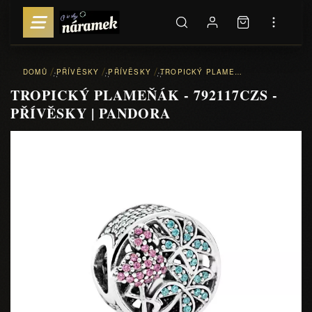
DOMŮ
PŘÍVĚSKY
PŘÍVĚSKY
TROPICKÝ PLAMEŇÁK - 792117CZS - PŘÍVĚSKY | PANDORA
::
::
::
TROPICKÝ PLAMEŇÁK - 792117CZS -
PŘÍVĚSKY | PANDORA