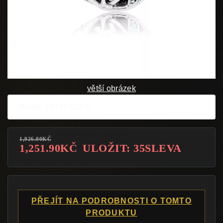
větší obrázek
Model: 792117CZS
1,926.00KČ
1,251.90KČ
ULOŽIT: 35SLEVA
PŘEJÍT NA PODROBNOSTI O TOMTO
PRODUKTU