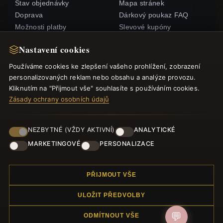
Stav objednávky
Mapa stránek
Doprava
Dárkový poukaz FAQ
Možnosti platby
Slevové kupóny
Můj účet& Odměny
Odhlášení z odběru
Nastavení cookies
zpravodaje
Kontaktujte nás
Používáme cookies ke zlepšení vašeho prohlížení, zobrazení
personalizovaných reklam nebo obsahu a analýze provozu.
RYCHLÉ ODKAZY
SLEDUJTE NÁS
Kliknutím na "Přijmout vše" souhlasíte s používáním cookies.
Zásady ochrany osobních údajů
Nové produkty
Speciální nabídky
ZPŮSOBY PLATBY
Blog
NEZBYTNÉ (VŽDY AKTIVNÍ)
ANALYTICKÉ
Recenze
MARKETINGOVÉ
PERSONALIZACE
Přihlásit se
PŘIJMOUT VŠE
ULOŽIT PŘEDVOLBY
💬
ODMÍTNOUT VŠE
© 2012–2026
Náramek.com
. Všechna práva vyhrazena.