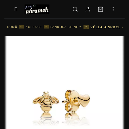
DOMŮ
::
KOLEKCE
::
PANDORA SHINE™
::
VČELA A SRDCE - 26