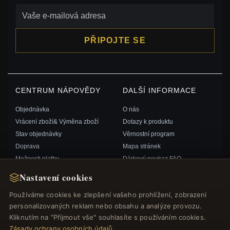
PŘIPOJTE SE
CENTRUM NÁPOVĚDY
DALŠÍ INFORMACE
Objednávka
O nás
Vrácení zboží& Výměna zboží
Dotazy k produktu
Stav objednávky
Věrnostní program
Doprava
Mapa stránek
Možnosti platby
Dárkový poukaz FAQ
Můj účet& Odměny
Slevové kupóny
Nastavení cookies
Kontaktujte nás
Odhlášení z odběru zpravodaje
Používáme cookies ke zlepšení vašeho prohlížení, zobrazení
personalizovaných reklam nebo obsahu a analýze provozu.
RYCHLÉ ODKAZY
SLEDUJTE NÁS
Kliknutím na "Přijmout vše" souhlasíte s používáním cookies.
Zásady ochrany osobních údajů