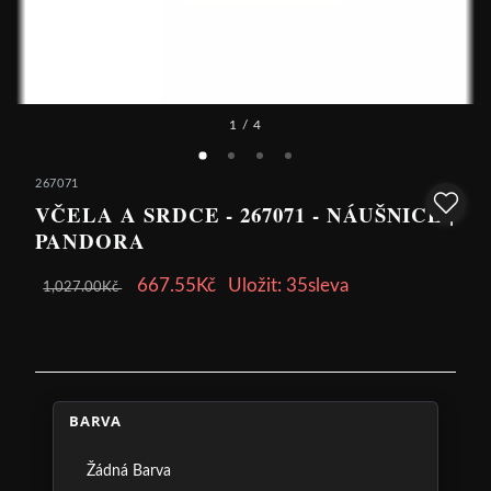
1
/ 4
267071
VČELA A SRDCE - 267071 - NÁUŠNICE |
PANDORA
667.55Kč
Uložit: 35sleva
1,027.00Kč
BARVA
Žádná Barva