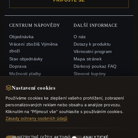
PŘIPOJTE SE
CENTRUM NÁPOVĚDY
DALŠÍ INFORMACE
Objednávka
O nás
Vrácení zboží& Výměna
Dotazy k produktu
zboží
Věrnostní program
Stav objednávky
Mapa stránek
Doprava
Dárkový poukaz FAQ
Možnosti platby
Slevové kupóny
Můj účet& Odměny
Odhlášení z odběru
Nastavení cookies
zpravodaje
Kontaktujte nás
Používáme cookies ke zlepšení vašeho prohlížení, zobrazení
personalizovaných reklam nebo obsahu a analýze provozu.
RYCHLÉ ODKAZY
SLEDUJTE NÁS
Kliknutím na "Přijmout vše" souhlasíte s používáním cookies.
Zásady ochrany osobních údajů
Nové produkty
Speciální nabídky
ZPŮSOBY PLATBY
Blog
NEZBYTNÉ (VŽDY AKTIVNÍ)
ANALYTICKÉ