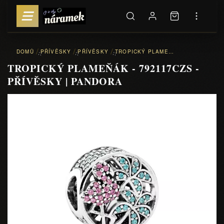
DOMŮ
PŘÍVĚSKY
PŘÍVĚSKY
TROPICKÝ PLAMEŇÁK - 792117CZS - PŘÍVĚSKY | PANDORA
::
::
::
TROPICKÝ PLAMEŇÁK - 792117CZS -
PŘÍVĚSKY | PANDORA