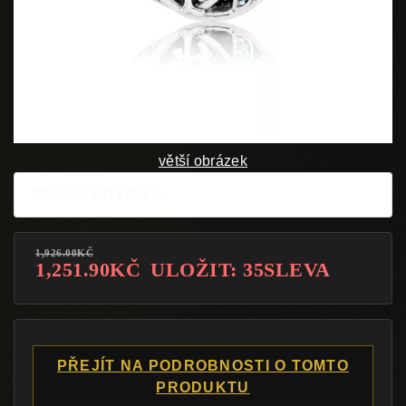
větší obrázek
Model: 792117CZS
1,926.00KČ
1,251.90KČ
ULOŽIT: 35SLEVA
PŘEJÍT NA PODROBNOSTI O TOMTO
PRODUKTU